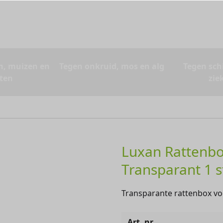
n, muizen en
Tegen onkruid, mos en alg
Tegen sch
ten
zie
Luxan Rattenbo
Transparant 1 s
Transparante rattenbox vo
Art. nr.