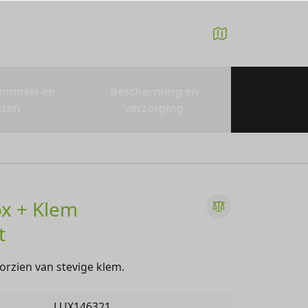
immels en
Bescherming en
kten
verzorging
x + Klem
t
orzien van stevige klem.
LUX146321